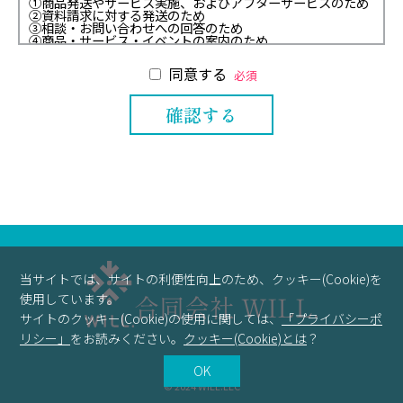
①商品発送やサービス実施、およびアフターサービスのため
②資料請求に対する発送のため
③相談・お問い合わせへの回答のため
④商品・サービス・イベントの案内のため
２．第三者提供
当社は、以下の場合を除いて、個人データを第三者へ提供す
同意する
必須
ることはしません。
①法令に基づく場合
②人の生命・身体・財産を保護するために必要で、本人から
同意を得ることが難しい場合
③公衆衛生の向上・児童の健全な育成のために必要で、本人
から同意を得ることが難しい場合
④国の機関や地方公共団体、その委託者などによる法令事務
の遂行にあたって協力する必要があり、かつ本人の同意を得
ることで事務遂行に影響が生じる可能性がある場合
３．開示請求
貴殿の個人情報について、ご本人には、開示・訂正・削除・
利用停止を請求する権利があります。手続きにあたっては、
ご本人確認のうえ対応させていただきますが、代理人の場合
も可能です。詳細については、以下「個人情報相談窓口」へ
ご連絡ください。
４．個人情報相談窓口
当サイトでは、サイトの利便性向上のため、クッキー(Cookie)を
合同会社WILL.
〒456-0027
使用しています。
愛知県名古屋市熱田区名古屋市熱田区
合同会社 WILL.
旗屋二丁目8番1号
サイトのクッキー(Cookie)の使用に関しては、
「プライバシーポ
----------------------------------------
リシー」
をお読みください。
クッキー(Cookie)とは
？
代表
森幸也加
OK
© 2024 WILL.LLC