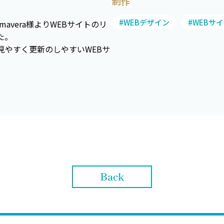
制作
#WEBデザイン
#WEBサ
avera様よりWEBサイトのリ
た。
見やすく更新のしやすいWEBサ
Back