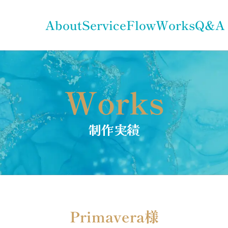
About
Service
Flow
Works
Q&A
Works
制作実績
Primavera様